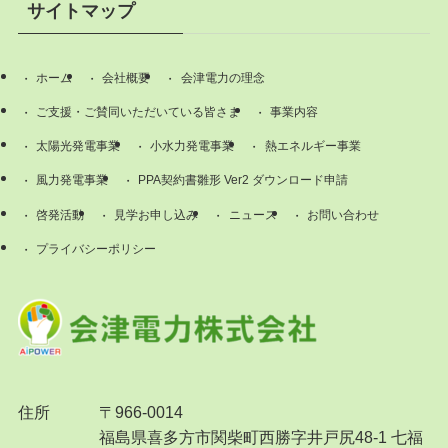
サイトマップ
ホーム
会社概要
会津電力の理念
ご支援・ご賛同いただいている皆さま
事業内容
太陽光発電事業
小水力発電事業
熱エネルギー事業
風力発電事業
PPA契約書雛形 Ver2 ダウンロード申請
啓発活動
見学お申し込み
ニュース
お問い合わせ
プライバシーポリシー
住所
〒966-0014
福島県喜多方市関柴町西勝字井戸尻48-1 七福