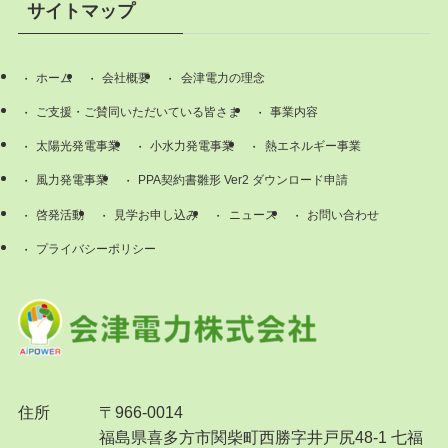
サイトマップ
ホーム
会社概要
会津電力の理念
ご支援・ご賛同いただいている皆さま
事業内容
太陽光発電事業
小水力発電事業
熱エネルギー事業
風力発電事業
PPA契約書雛形 Ver2 ダウンロード申請
啓発活動
見学お申し込み
ニュース
お問い合わせ
プライバシーポリシー
住所
〒966-0014
福島県喜多方市関柴町西勝字井戸尻48-1 七福