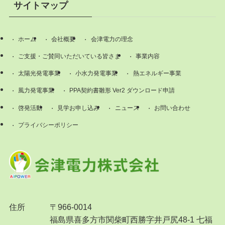
サイトマップ
ホーム
会社概要
会津電力の理念
ご支援・ご賛同いただいている皆さま
事業内容
太陽光発電事業
小水力発電事業
熱エネルギー事業
風力発電事業
PPA契約書雛形 Ver2 ダウンロード申請
啓発活動
見学お申し込み
ニュース
お問い合わせ
プライバシーポリシー
住所
〒966-0014
福島県喜多方市関柴町西勝字井戸尻48-1 七福