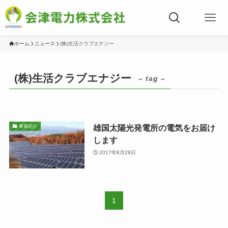
ホーム
ニュース
(株)生活クラブエナジー
(株)生活クラブエナジー
– tag –
雄国太陽光発電所の電気をお届け
事業紹介
します
2017年8月28日
1