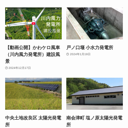
【動画公開】かわケロ風車
戸ノ口堰 小水力発電所
（川内風力発電所）建設風
2024年1月19日
景
2024年12月17日
中央土地改良区 太陽光発電
南会津町 塩ノ原太陽光発電
所
所