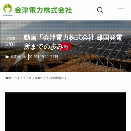
動画「会津電力株式会社-雄国発電
2026
6/01
所までの歩み 」
2014年11月7日
発電所紹介
ホーム
ニュース
事業紹介
発電所紹介