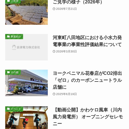
ご見学の様子（2026年）
ご見学
2026年7月21日
河東町八田地区における小水力発
事業紹介
電事業の事業性評価結果について
2026年3月30日
ヨークベニマル花春店がCO2排出
その他
「ゼロ」のカーボンニュートラル
店舗に
2025年6月19日
【動画公開】かわケロ風車（川内
イベント
風力発電所） オープニングセレモ
ニー