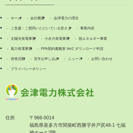
ホーム
会社概要
会津電力の理念
ご支援・ご賛同いただいている皆さま
事業内容
太陽光発電事業
小水力発電事業
熱エネルギー事業
風力発電事業
PPA契約書雛形 Ver2 ダウンロード申請
啓発活動
見学お申し込み
ニュース
お問い合わせ
プライバシーポリシー
住所
〒966-0014
福島県喜多方市関柴町西勝字井戸尻48-1 七福
神ホール2階