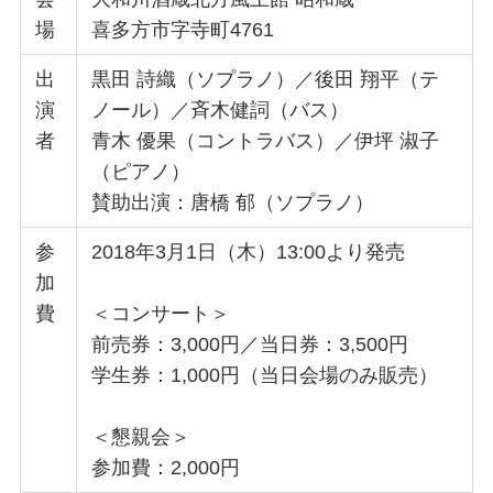
場
喜多方市字寺町4761
出
黒田 詩織（ソプラノ）／後田 翔平（テ
演
ノール）／斉木健詞（バス）
者
青木 優果（コントラバス）／伊坪 淑子
（ピアノ）
賛助出演：唐橋 郁（ソプラノ）
参
2018年3月1日（木）13:00より発売
加
費
＜コンサート＞
前売券：3,000円／当日券：3,500円
学生券：1,000円（当日会場のみ販売）
＜懇親会＞
参加費：2,000円