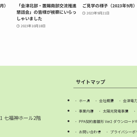
0月）
「会津北部・置賜南部交流推進
ご見学の様子（2023年9月
懇話会」の皆様が視察にいらっ
2023年9月21日
しゃいました
2023年10月18日
サイトマップ
ホーム
会社概要
会津電
事業内容
太陽光発電事業
1 七福神ホール2階
PPA契約書雛形 Ver2 ダウンロード
お問い合わせ
プライバシーポ