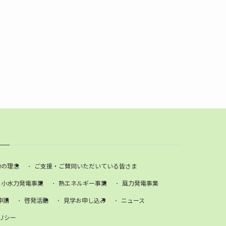
）
力の理念
ご支援・ご賛同いただいている皆さま
小水力発電事業
熱エネルギー事業
風力発電事業
申請
啓発活動
見学お申し込み
ニュース
リシー