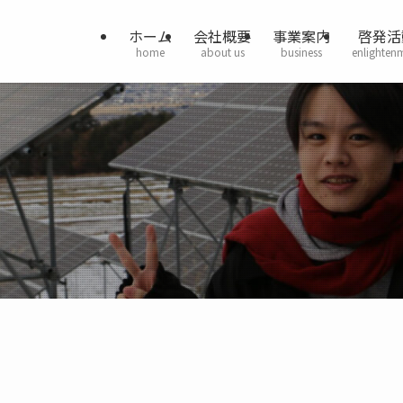
ホーム
会社概要
事業案内
啓発活
home
about us
business
enlighten
）