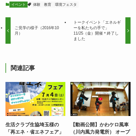
イベント
体験
教育
環境フェスタ
トークイベント「エネルギ
ご見学の様子（2016年10
ーを私たちの手で」
月）
11/25（金）開催＊終了し
ました
関連記事
生活クラブ生協埼玉様の
【動画公開】かわケロ風車
「再エネ・省エネフェア」
（川内風力発電所） オープ