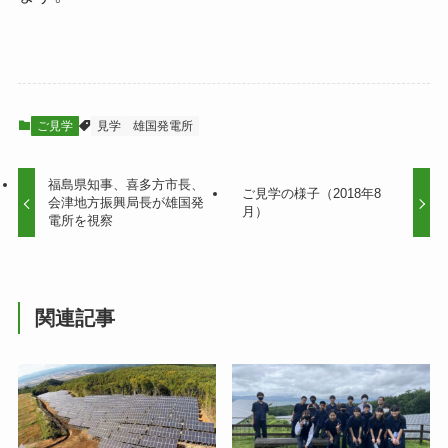
ご見学
見学
雄国発電所
福島県知事、喜多方市長、
ご見学の様子（2018年8
会津地方振興局長が雄国発
月）
電所を視察
関連記事