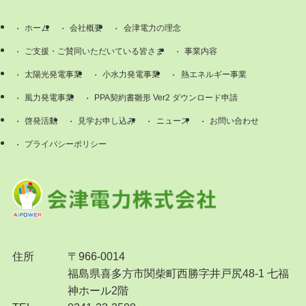
ホーム
会社概要
会津電力の理念
ご支援・ご賛同いただいている皆さま
事業内容
太陽光発電事業
小水力発電事業
熱エネルギー事業
風力発電事業
PPA契約書雛形 Ver2 ダウンロード申請
啓発活動
見学お申し込み
ニュース
お問い合わせ
プライバシーポリシー
住所
〒966-0014
福島県喜多方市関柴町西勝字井戸尻48-1 七福
神ホール2階