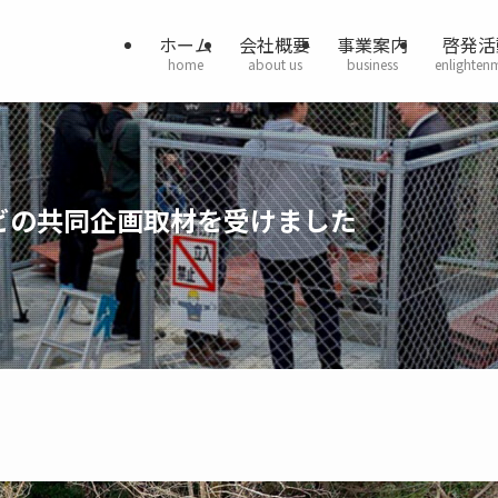
ホーム
会社概要
事業案内
啓発活
home
about us
business
enlighten
ビの共同企画取材を受けました