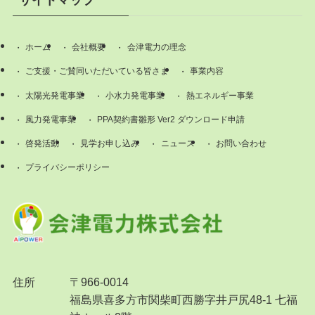
サイトマップ
ホーム
会社概要
会津電力の理念
ご支援・ご賛同いただいている皆さま
事業内容
太陽光発電事業
小水力発電事業
熱エネルギー事業
風力発電事業
PPA契約書雛形 Ver2 ダウンロード申請
啓発活動
見学お申し込み
ニュース
お問い合わせ
プライバシーポリシー
住所
〒966-0014
福島県喜多方市関柴町西勝字井戸尻48-1 七福