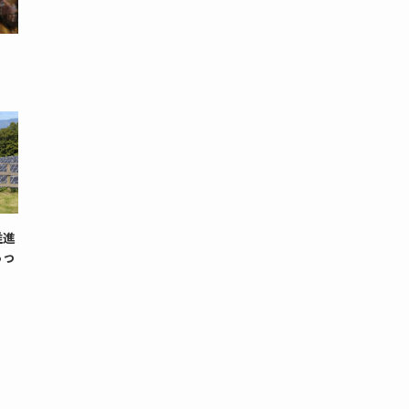
）
推進
らっ