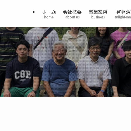
ホーム
会社概要
事業案内
啓発活
home
about us
business
enlighten
）