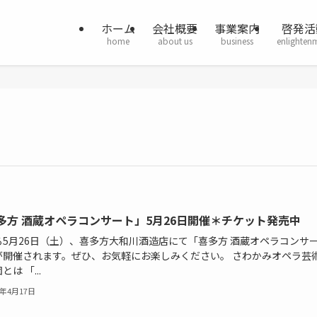
ホーム
会社概要
事業案内
啓発活
home
about us
business
enlighten
多方 酒蔵オペラコンサート」5月26日開催＊チケット発売中
る5月26日（土）、喜多方大和川酒造店にて「喜多方 酒蔵オペラコンサ
が開催されます。ぜひ、お気軽にお楽しみください。 さわかみオペラ芸
とは 「...
8年4月17日