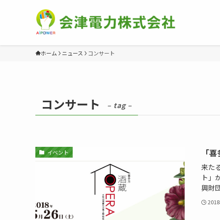
ホーム
ニュース
コンサート
コンサート
– tag –
「喜
イベント
来た
ト」
興財団
201