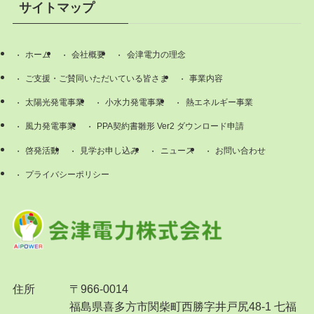
サイトマップ
ホーム
会社概要
会津電力の理念
ご支援・ご賛同いただいている皆さま
事業内容
太陽光発電事業
小水力発電事業
熱エネルギー事業
風力発電事業
PPA契約書雛形 Ver2 ダウンロード申請
啓発活動
見学お申し込み
ニュース
お問い合わせ
プライバシーポリシー
住所
〒966-0014
福島県喜多方市関柴町西勝字井戸尻48-1 七福