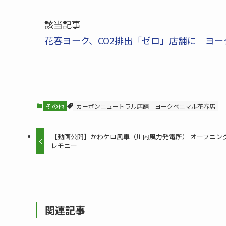
該当記事
花春ヨーク、CO2排出「ゼロ」店舗に ヨ
その他
カーボンニュートラル店舗
ヨークベニマル花春店
【動画公開】かわケロ風車（川内風力発電所） オープニン
レモニー
関連記事