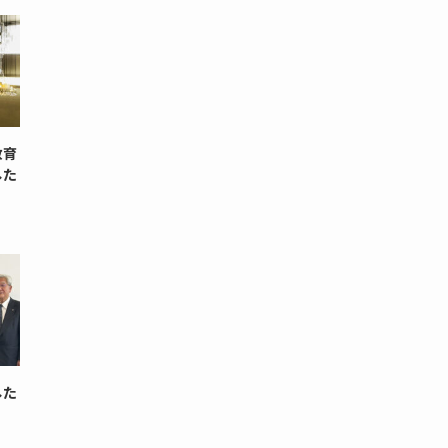
教育
した
した