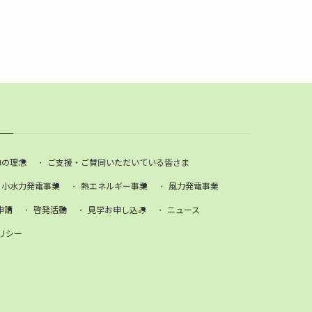
力の理念
ご支援・ご賛同いただいている皆さま
小水力発電事業
熱エネルギー事業
風力発電事業
申請
啓発活動
見学お申し込み
ニュース
リシー