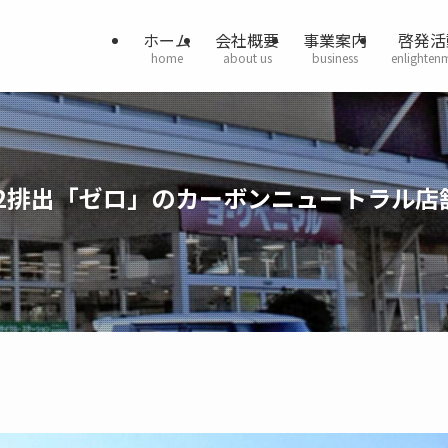
ホーム
会社概要
事業案内
啓発活
home
about us
business
enlighten
2排出「ゼロ」のカーボンニュートラル店