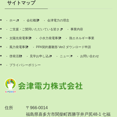
サイトマップ
ホーム
会社概要
会津電力の理念
ご支援・ご賛同いただいている皆さま
事業内容
太陽光発電事業
小水力発電事業
熱エネルギー事業
風力発電事業
PPA契約書雛形 Ver2 ダウンロード申請
啓発活動
見学お申し込み
ニュース
お問い合わせ
プライバシーポリシー
住所
〒966-0014
福島県喜多方市関柴町西勝字井戸尻48-1 七福