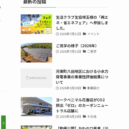
最新の投稿
あ
生活クラブ生協埼玉様の「再エ
市
ネ・省エネフェア」へ参加しま
した。
2026年7月21日
イベント
ご見学の様子（2026年）
2026年7月21日
ご見学
河東町八田地区における小水力
発電事業の事業性評価結果につ
いて
2026年3月30日
事業紹介
ヨークベニマル花春店がCO2
排出「ゼロ」のカーボンニュー
トラル店舗に
2025年6月19日
その他
【動画公開】かわケロ風車（川