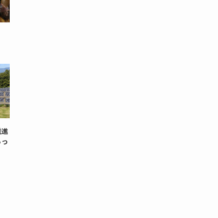
）
推進
らっ