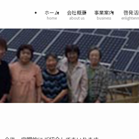
ホーム
会社概要
事業案内
啓発活
home
about us
business
enlighten
）