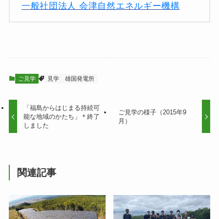
一般社団法人 会津自然エネルギー機構
ご見学
見学
雄国発電所
「福島からはじまる持続可
ご見学の様子（2015年9
能な地域のかたち」＊終了
月）
しました
関連記事