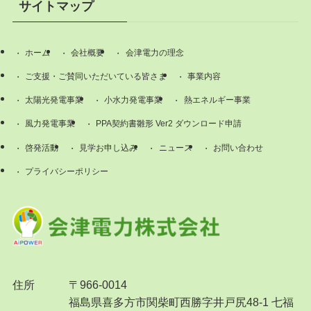
サイトマップ
ホーム
会社概要
会津電力の理念
ご支援・ご賛同いただいている皆さま
事業内容
太陽光発電事業
小水力発電事業
熱エネルギー事業
風力発電事業
PPA契約書雛形 Ver2 ダウンロード申請
啓発活動
見学お申し込み
ニュース
お問い合わせ
プライバシーポリシー
住所
〒966-0014
福島県喜多方市関柴町西勝字井戸尻48-1 七福