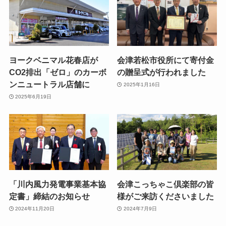
ヨークベニマル花春店が
会津若松市役所にて寄付金
CO2排出「ゼロ」のカーボ
の贈呈式が行われました
ンニュートラル店舗に
2025年1月16日
2025年6月19日
「川内風力発電事業基本協
会津こっちゃこ倶楽部の皆
定書」締結のお知らせ
様がご来訪くださいました
2024年11月20日
2024年7月9日