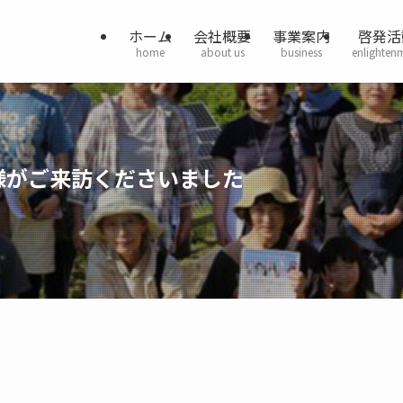
ホーム
会社概要
事業案内
啓発活
home
about us
business
enlighten
様がご来訪くださいました