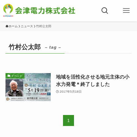
ホーム
ニュース
竹村公太郎
竹村公太郎
– tag –
地域を活性化させる地元主体の小
イベント
水力発電＊終了しました
2017年5月18日
1