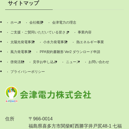
サイトマップ
ホーム
会社概要
会津電力の理念
ご支援・ご賛同いただいている皆さま
事業内容
太陽光発電事業
小水力発電事業
熱エネルギー事業
風力発電事業
PPA契約書雛形 Ver2 ダウンロード申請
啓発活動
見学お申し込み
ニュース
お問い合わせ
プライバシーポリシー
住所
〒966-0014
福島県喜多方市関柴町西勝字井戸尻48-1 七福