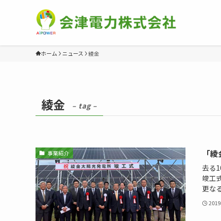
ホーム
ニュース
綾金
綾金
– tag –
「綾
事業紹介
去る
竣工
更なる
201