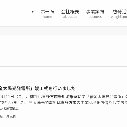
ホーム
会社概要
事業案内
啓発活
home
about us
business
enlighten
金太陽光発電所」竣工式を行いました
10月11日（金）、弊社は喜多方市豊川町米室にて「綾金太陽光発電所」
式を行いました。当太陽光発電所は喜多方市の工業団地をお借りしてお
地域貢献...
9年10月15日