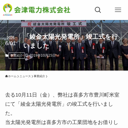
「綾金太陽光発電所」竣工式を行
2026
6/01
いました
2019年10月15日
事業紹介
ホーム
ニュース
事業紹介
去る10月11日（金）、弊社は喜多方市豊川町米室
にて「綾金太陽光発電所」の竣工式を行いまし
た。
当太陽光発電所は喜多方市の工業団地をお借りし