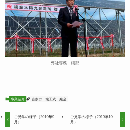
弊社専務・礒部
事業紹介
喜多方
竣工式
綾金
ご見学の様子（2019年9
ご見学の様子（2019年10
月）
月）