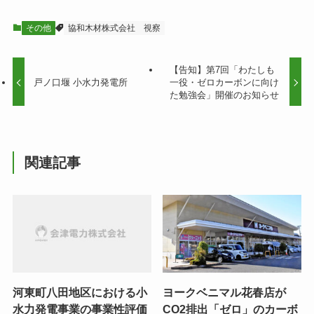
その他
協和木材株式会社
視察
【告知】第7回「わたしも
戸ノ口堰 小水力発電所
一役・ゼロカーボンに向け
た勉強会」開催のお知らせ
関連記事
河東町八田地区における小
ヨークベニマル花春店が
水力発電事業の事業性評価
CO2排出「ゼロ」のカーボ