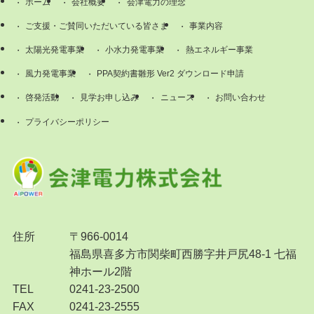
ホーム
会社概要
会津電力の理念
ご支援・ご賛同いただいている皆さま
事業内容
太陽光発電事業
小水力発電事業
熱エネルギー事業
風力発電事業
PPA契約書雛形 Ver2 ダウンロード申請
啓発活動
見学お申し込み
ニュース
お問い合わせ
プライバシーポリシー
住所
〒966-0014
福島県喜多方市関柴町西勝字井戸尻48-1 七福
神ホール2階
TEL
0241-23-2500
FAX
0241-23-2555