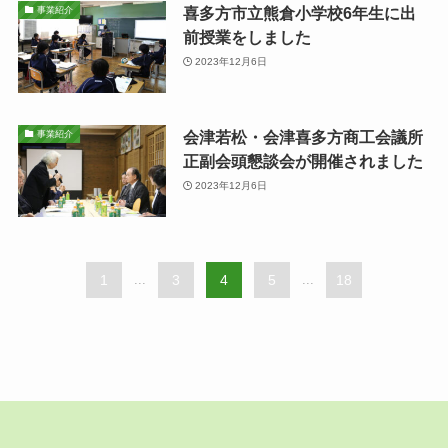
喜多方市立熊倉小学校6年生に出
事業紹介
前授業をしました
2023年12月6日
会津若松・会津喜多方商工会議所
事業紹介
正副会頭懇談会が開催されました
2023年12月6日
1
...
3
4
5
...
18