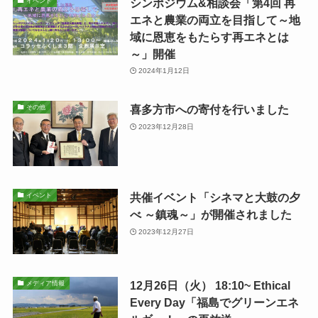
シンポジウム&相談会「第4回 再
イベント
エネと農業の両立を目指して～地
域に恩恵をもたらす再エネとは
～」開催
2024年1月12日
喜多方市への寄付を行いました
その他
2023年12月28日
共催イベント「シネマと大鼓の夕
イベント
べ ～鎮魂～」が開催されました
2023年12月27日
12月26日（火） 18:10~ Ethical
メディア情報
Every Day「福島でグリーンエネ