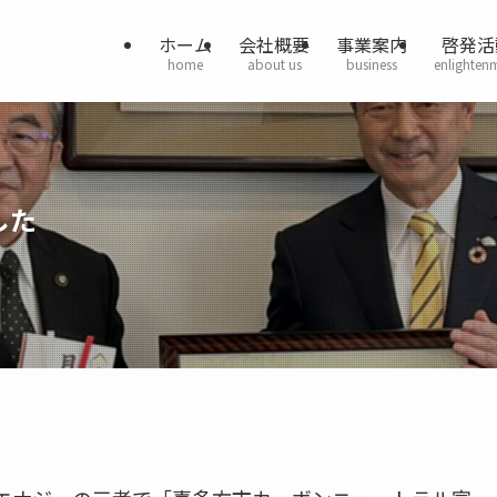
ホーム
会社概要
事業案内
啓発活
home
about us
business
enlighten
した