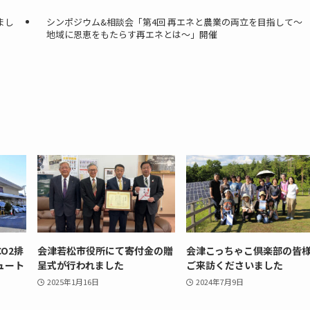
まし
シンポジウム&相談会「第4回 再エネと農業の両立を目指して～
地域に恩恵をもたらす再エネとは～」開催
O2排
会津若松市役所にて寄付金の贈
会津こっちゃこ倶楽部の皆
ュート
呈式が行われました
ご来訪くださいました
2025年1月16日
2024年7月9日