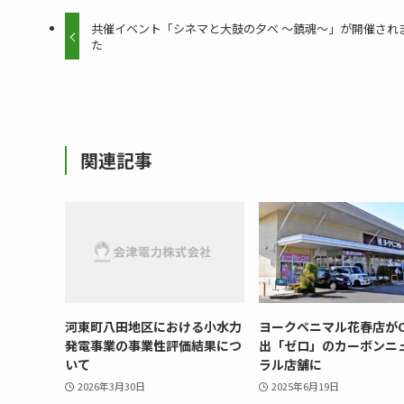
共催イベント「シネマと大鼓の夕べ ～鎮魂～」が開催され
た
関連記事
河東町八田地区における小水力
ヨークベニマル花春店がC
発電事業の事業性評価結果につ
出「ゼロ」のカーボンニ
いて
ラル店舗に
2026年3月30日
2025年6月19日