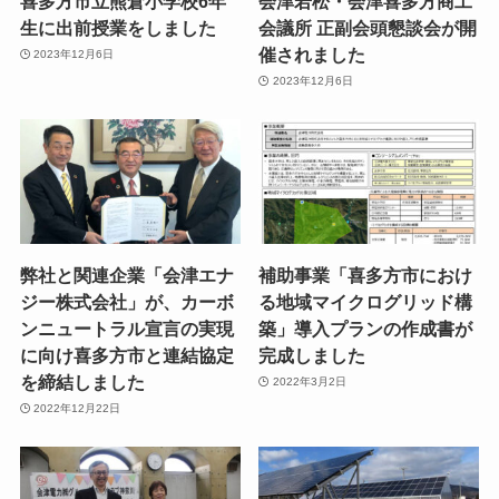
喜多方市立熊倉小学校6年
会津若松・会津喜多方商工
生に出前授業をしました
会議所 正副会頭懇談会が開
催されました
2023年12月6日
2023年12月6日
弊社と関連企業「会津エナ
補助事業「喜多方市におけ
ジー株式会社」が、カーボ
る地域マイクログリッド構
ンニュートラル宣言の実現
築」導入プランの作成書が
に向け喜多方市と連結協定
完成しました
を締結しました
2022年3月2日
2022年12月22日