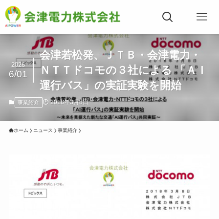
会津若松発、ＪＴＢ・会津電力・
2026
ＮＴＴドコモの３社による 「ＡＩ
6/01
運行バス」の実証実験を開始
2018年3月8日
事業紹介
ホーム
ニュース
事業紹介