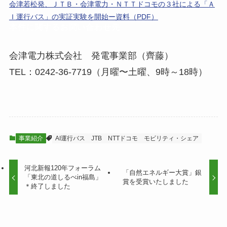
会津若松発、ＪＴＢ・会津電力・ＮＴＴドコモの３社による「Ａ
Ｉ運行バス」の実証実験を開始ー資料（PDF）
本件に関するお問い合わせ先
会津電力株式会社 発電事業部（齊藤）
TEL：0242-36-7719（月曜〜土曜、9時～18時）
事業紹介
AI運行バス
JTB
NTTドコモ
モビリティ・シェア
河北新報120年フォーラム
「自然エネルギー大賞」銀
「東北の道しるべin福島」
賞を受賞いたしました
＊終了しました