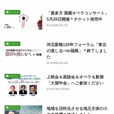
「喜多方 酒蔵オペラコンサート」
イベント
5月26日開催＊チケット発売中
2018年4月17日
河北新報120年フォーラム「東北
イベント
の道しるべin福島」＊終了しまし
た
2018年2月16日
上映会＆座談会＆オペラ＆新酒
イベント
「大望年会」へご参加ください
2017年12月19日
地域を活性化させる地元主体の小
イベント